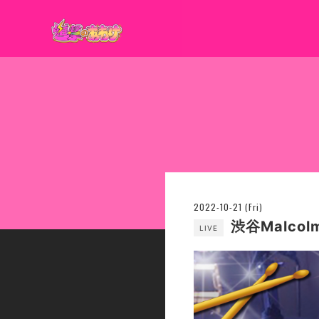
2022-10-21 (Fri)
渋谷Malcol
LIVE