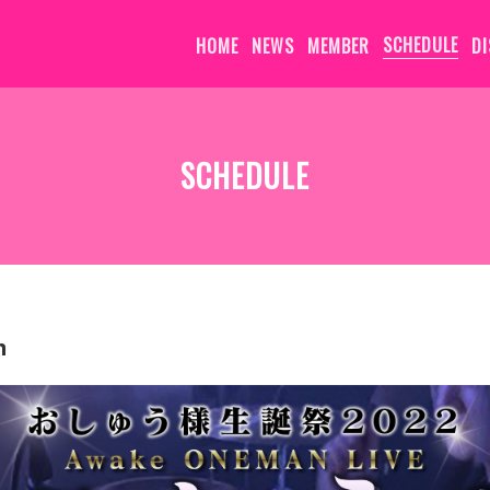
HOME
NEWS
MEMBER
SCHEDULE
D
SCHEDULE
m