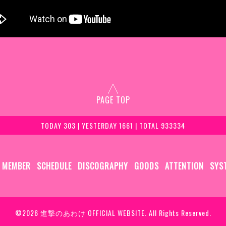
PAGE TOP
TODAY 303 | YESTERDAY 1661 | TOTAL 933334
MEMBER
SCHEDULE
DISCOGRAPHY
GOODS
ATTENTION
SYS
©2026
進撃のあわけ OFFICIAL WEBSITE
. All Rights Reserved.