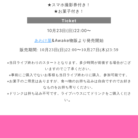
スマホ撮影券付き！
★
お菓子付き！
★
Ticket
10月23日(日)22:00〜
あわけ屋
&Awake物販より発売開始
販売期間
月
日
日
〜
月
日
木
: 10
23
(
)22:00
10
27
(
)23:59
※
当日ライブ終わりのスタートとなります。多少時間が前後する場合がござ
いますのでご了承ください。
※
事前にご購入でないお客様も当日ライブ終わりに購入、参加可能です。
※
お菓子のご用意はありますが、食べ物のお持ち込みは自由ですのでお好き
なものをお持ち寄りください。
※
ドリンクは持ち込み不可です。ライブハウスにてドリンクをご購入くださ
。
い