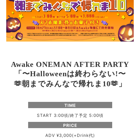
Awake ONEMAN AFTER PARTY
「〜
は終わらない
〜
Halloween
!
🫶
朝までみんなで帰れま
🫶
」
10
TIME
START 3:00頃/終了予定 5:00頃
PRICE
ADV ¥3,000(+Drink代)