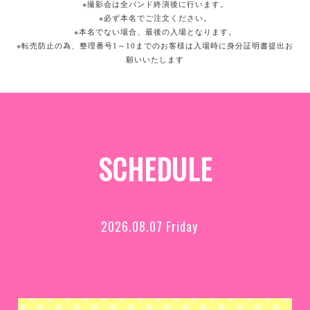
※
撮影会は全バンド終演後に行います。
※
必ず本名でご注文ください。
※
本名でない場合、最後の入場となります。
※
転売防止の為、整理番号
～
までのお客様は入場時に身分証明書提出お
1
10
願いいたします
SCHEDULE
2026.08.07 Friday