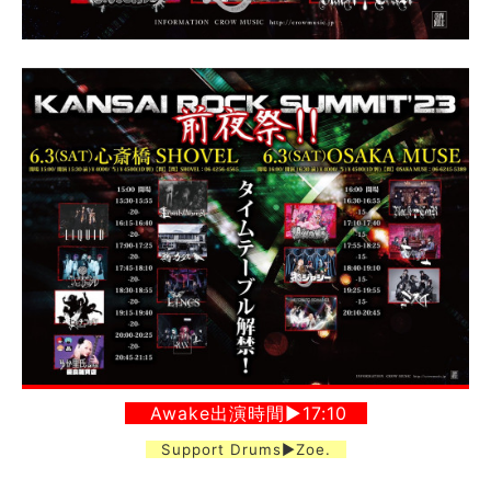
Awake出演時間▶︎17:10
Support Drums▶︎Zoe.