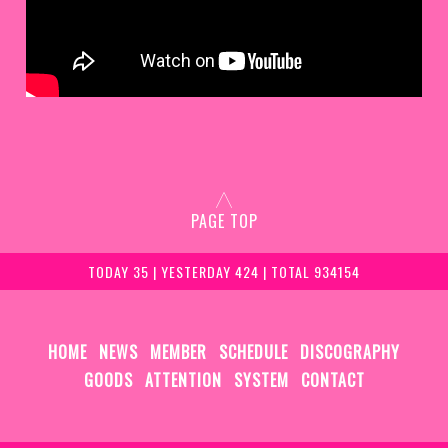
PAGE TOP
TODAY 35 | YESTERDAY 424 | TOTAL 934154
HOME
NEWS
MEMBER
SCHEDULE
DISCOGRAPHY
GOODS
ATTENTION
SYSTEM
CONTACT