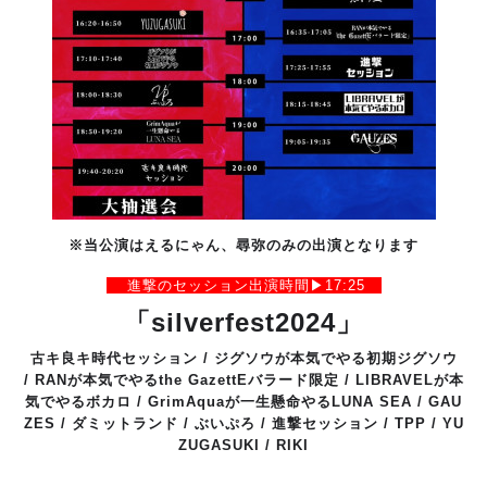
※当公演はえるにゃん、尋弥のみの出演となります
進撃のセッション出演時間▶︎17:25
「silverfest2024」
古キ良キ時代セッション /
ジグソウが本気でやる初期ジグソウ
/
RANが本気でやるthe GazettEバラード限定 /
LIBRAVELが本
気でやるボカロ /
GrimAquaが一生懸命やるLUNA SEA /
GAU
ZES /
ダミットランド /
ぶいぷろ /
進撃セッション /
TPP /
YU
ZUGASUKI /
RIKI