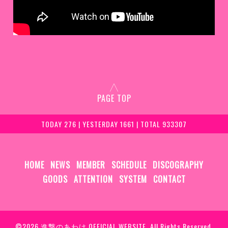
PAGE TOP
TODAY 276 | YESTERDAY 1661 | TOTAL 933307
HOME
NEWS
MEMBER
SCHEDULE
DISCOGRAPHY
GOODS
ATTENTION
SYSTEM
CONTACT
©2026
進撃のあわけ OFFICIAL WEBSITE
. All Rights Reserved.