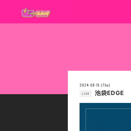
2024-08-15 (Thu)
池袋EDGE
LIVE