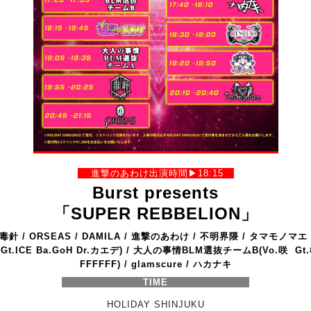
進撃のあわけ出演時間▶︎18:15
Burst presents
「SUPER REBBELION」
毒針 /
ORSEAS /
DAMILA /
進撃のあわけ /
不明界隈 /
タマモノマエ 
 Gt.ICE Ba.GoH Dr.カエデ) /
大人の事情BLM選抜チームB
(Vo.咲 Gt.
FFFFFF) /
glamscure /
ハカナキ
TIME
HOLIDAY SHINJUKU