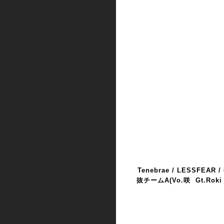
Tenebrae /
LESSFEAR /
抜チームA
(Vo.咲 Gt.Roki