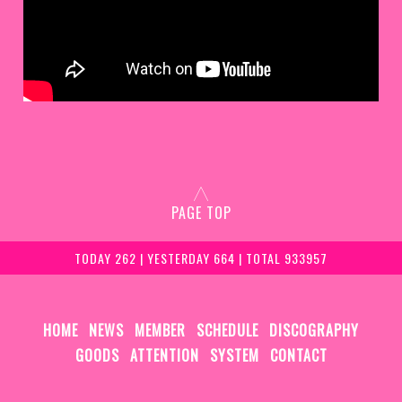
PAGE TOP
TODAY 262 | YESTERDAY 664 | TOTAL 933957
HOME
NEWS
MEMBER
SCHEDULE
DISCOGRAPHY
GOODS
ATTENTION
SYSTEM
CONTACT