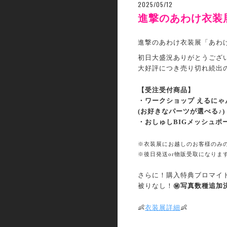
2025/05/12
進撃のあわけ衣装
進撃のあわけ衣装展「あわ
初日大盛況ありがとうござ
大好評につき売り切れ続出
【受注受付商品】
・ワークショップ えるにゃ
(お好きなパーツが選べる♪)
・おしゅしBIGメッシュポ
※衣装展にお越しのお客様のみ
※後日発送or物販受取になりま
さらに！購入特典ブロマイ
被りなし！
㊙️写真数種追加
👶
衣装展詳細
👶