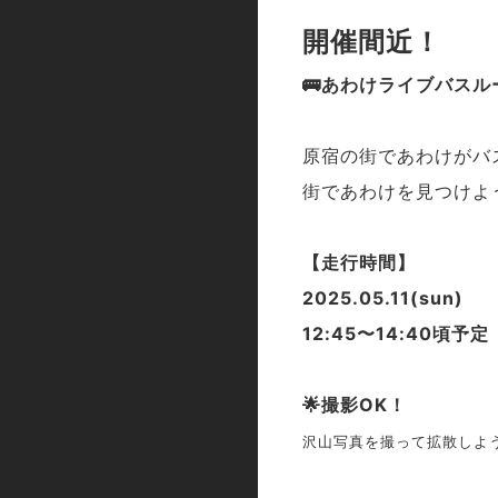
開催間近！
🚌あわけライブバスル
原宿の街であわけがバ
街であわけを見つけよ
【走行時間】
2025.05.11(sun)
12:45〜14:40頃予定
🌟撮影OK！
沢山写真を撮って拡散しよう