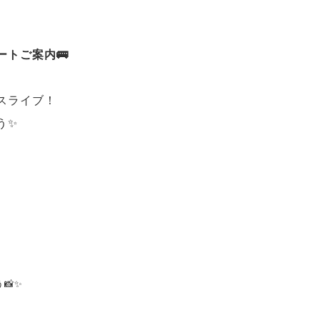
ートご案内🚌
スライブ！
う✨
📸✨