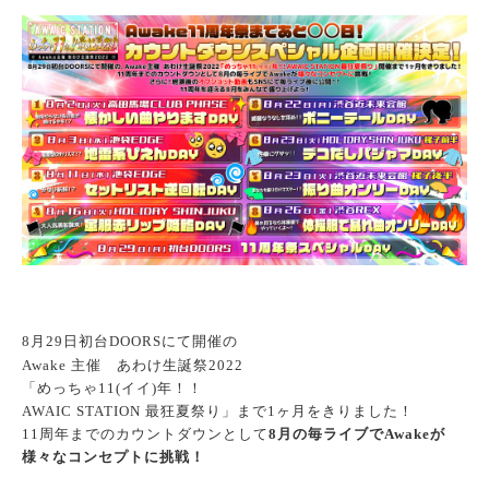
月
日初台
にて開催の
8
29
DOORS
主催 あわけ生誕祭
Awake
2022
「めっちゃ
イイ
年！！
11(
)
最狂夏祭り」まで
ヶ月をきりました！
AWAIC STATION
1
周年までのカウントダウンとして
月の毎ライブで
が
11
8
Awake
様々なコンセプトに挑戦！