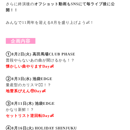
さらに終演後の
オフショット動画も
にて毎ライブ後に公
SNS
開！！
みんなで
周年を迎える
月を盛り上げよう
👶
！
11
8
企画内容
①
月
日
火
高田馬場
8
2
(
)
CLUB PHASE
普段やらないあの曲が聞けるかも！？
懐かしい曲やります
👶
Day
②
月
日
水
池袋
8
3
(
)
EDGE
量産型のカリスマ
🦹‍♀️
！？
地雷系ぴえん
🥺
👶
Day
③
月
日
木
池袋
8
11
(
)
EDGE
かなり新鮮！？
セットリスト逆回転
👶
Day
④
月
日
火
8
16
(
) HOLIDAY SHINJUKU