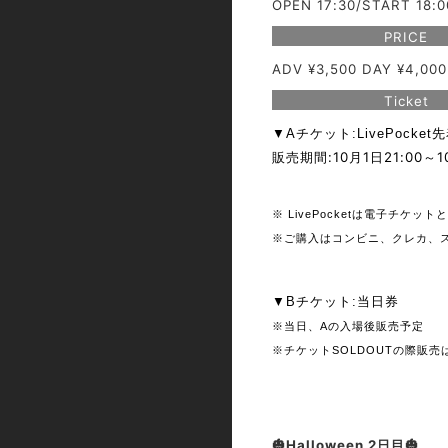
OPEN 17:30/START 18:0
PRICE
ADV ¥3,500 DAY ¥4,000
Ticket
▼Aチケット:LivePocket
:10
月1日21:00～1
販売
期間
※ LivePocketは電子チケッ
※ご購入はコンビニ、クレカ、
▼Bチケット:当日券
※当日、Aの入場後販売予定
※チケットSOLDOUTの際販売
🎃Halloween 2日目🎃