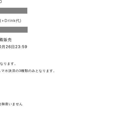
0
(+Drink代)
先着販売
0月26日23:59
トとなります。
スマホ決済の3種類のみとなります。
は御座いません