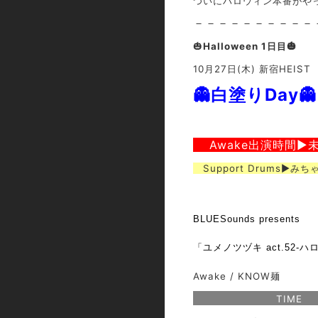
ついにハロウィン本番がやっ
－－－－－－－－－－
🎃
Halloween 1日目🎃
10月27日(木) 新宿HEIST
👻白塗りDay👻
Awake出演時間▶
Support Drums▶︎み
BLUESounds presents
「ユメノツヅキ act.52
-ハ
Awake /
KNOW麺
TIME