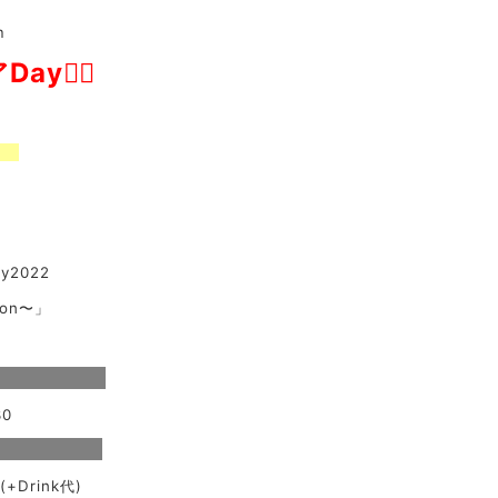
m
ay🧛‍♂️
ゅう
ty2022
tion〜」
30
(+Drink代)