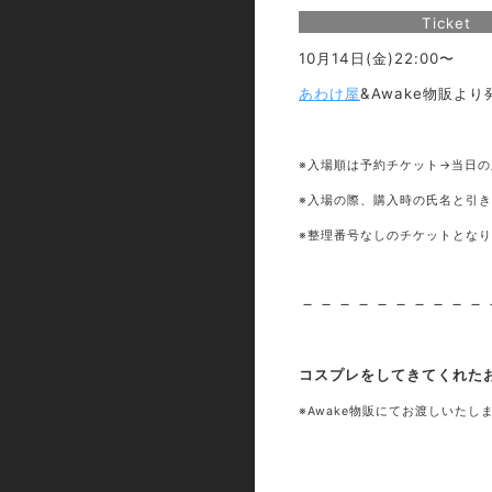
Ticket
10月14日(金)22:00〜
あわけ屋
&Awake物販よ
※入場順は予約チケット→当日
※入場の際、購入時の氏名と引
※整理番号なしのチケットとな
－－－－－－－－－－
コスプレをしてきてくれたお
※Awake物販にてお渡しいたし