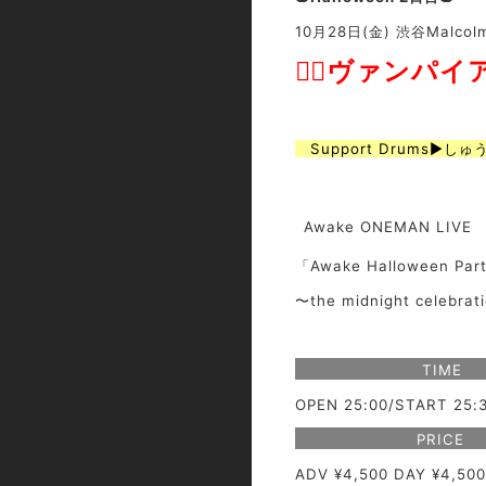
10月28日(金) 渋谷Malcol
🧛‍♂️ヴァンパイアD
Support Drums▶︎し
Awake ONEMAN LIVE
「Awake Halloween Par
〜the midnight celebra
TIME
OPEN 25:00/START 25:
PRICE
ADV ¥4,500 DAY ¥4,500