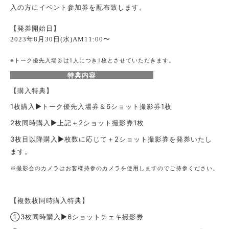
入の方にイベント参加券を配布致します。
【発券開始日】
年
月
日
水
2023
8
30
(
)AM11:00〜
※トーク優先入場券は
人につき
枚とさせていただきます。
1
1
特典内容
【購入特典】
1枚購入▶︎トーク優先入場券＆6ショット撮影券1枚
2枚同時購入▶︎上記＋2ショット撮影券1枚
3枚目以降購入▶︎枚数に応じて＋2ショット撮影券を発券いたし
ます。
※撮影会のカメラはお客様持参のカメラを使用しますのでご持参ください。
【複数枚同時購入特典】
①3枚同時購入▶︎6
ショットチェキ撮影券