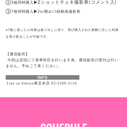
2ショットチェキ撮影券(コメント入)
②5枚同時購入▶︎
③7枚同時購入▶︎2or
囲み
秒動画撮影券
15
※7枚に達したら特典は振り出しに戻り、再び購入された枚数に応じた特典
を受け取ることが可能です。
【通信販売】
今回は店頭にて発券対応を行います為、通信販売の受付は行い
ません。予めご了承ください。
INFO
東京本店
Like an Edison
03-3369-3119