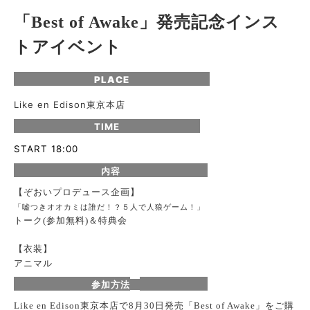
「
」発売記念インス
Best of Awake
トアイベント
PLACE
Like en Edison東京本店
TIME
START 18:00
内容
【ぞおいプロデュース
企画】
「
嘘つきオオカミは誰だ！？５人で人狼ゲーム！」
ト
ーク
参加無料
＆特典会
(
)
【衣装】
アニマル
参加方法
で
月
日発売「
」をご購
Like en Edison東京本店
8
30
Best of Awake