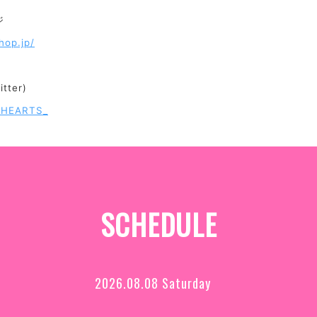
ジ
hop.jp/
tter)
tleHEARTS_
SCHEDULE
2026.08.08 Saturday