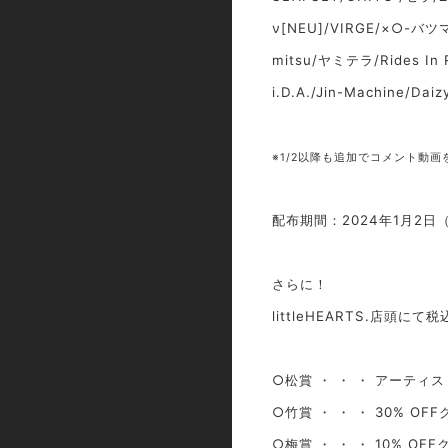
ν[NEU]/VIRGE/×○-バ
mitsu/ヤミテラ/Rides In R
i.D.A./Jin-Machine/Dai
※1/2以降も追加でコメント動
配布期間：2024年1月2日
さらに！
littleHEARTS.店
○松賞 ・ ・ ・ アーティ
○竹賞 ・ ・ ・ 30% OF
○梅賞 ・ ・ ・ 10% OF