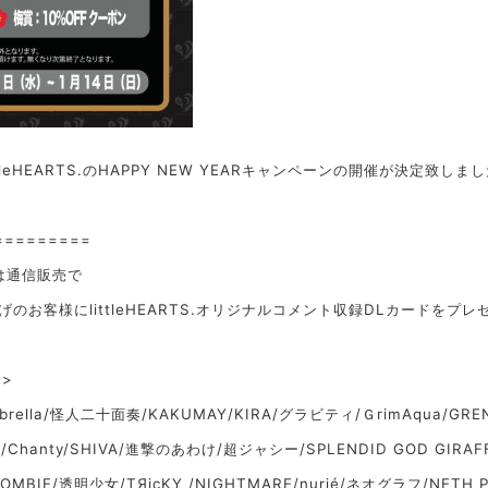
leHEARTS.のHAPPY NEW YEARキャンペーンの開催が決定致しました
=========
しくは通信販売で
げのお客様にlittleHEARTS.オリジナルコメント収録DLカードをプレゼ
>
brella/怪人二十面奏/KAKUMAY/KIRA/グラビティ/ＧrimAqua/GR
/Chanty/SHIVA/進撃のあわけ/超ジャシー/SPLENDID GOD GIRAF
ZOMBIE/透明少女/TЯicKY /NIGHTMARE/nurié/ネオグラフ/NETH PR