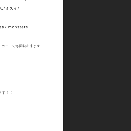
A./ミスイ/
peak monsters
Lカードでも閲覧出来ます。
ります！！