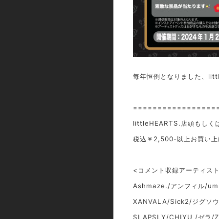
毎年恒例となりました、litt
=================
littleHEARTS.店頭も
税込￥2,500-以上お買い上
<コメント収録アーティスト
Ashmaze./アンフィル/um
XANVALA/Sick2/ジグソウ
SLAPSLY/CHIYU /ゼラ/