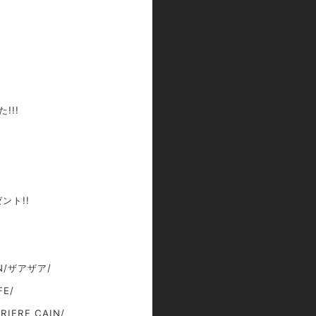
!!!
ント!!
EN/ザアザア/
FE/
IERE CAIN/