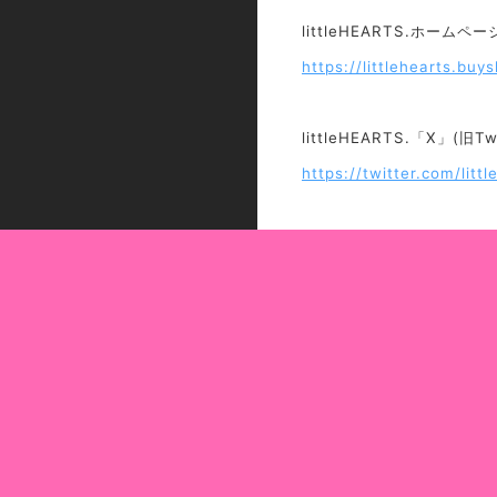
littleHEARTS.ホームペー
https://littlehearts.buys
littleHEARTS.「X」(旧Twi
https://twitter.com/lit