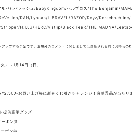
ツマル-/ビバラッシュ/BabyKingdom/ヘルブロス/The Benjamin/MAM
eVellion/RAN/Lynoas/LIBRAVEL/RAZOR/Royz/Rorschach.inc/
zyStripper/H.U.G/HERO/vistlip/Black TeaR/THE MADNA/Leets
画をアップする予定です。追加分のコメントに関しましては更新される前にお持ちのD
（火）～1月14日（日）
頭にて税込¥2,500-お買い上げ毎に新春くじ引きチャレンジ！豪華景品が当た
スト提供豪華グッズ
Fクーポン券
Fクーポン券