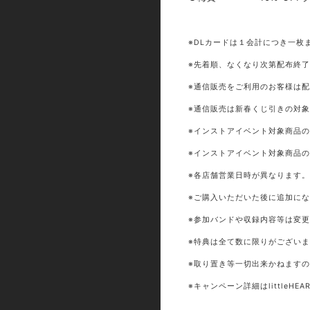
※DLカードは１会計につき一枚
※先着順、なくなり次第配布終
※通信販売をご利用のお客様は
※通信販売は新春くじ引きの対
※インストアイベント対象商品
※インストアイベント対象商品
※各店舗営業日時が異なります。詳し
※ご購入いただいた後に追加に
※参加バンドや収録内容等は変
※特典は全て数に限りがござい
※取り置き等一切出来かねます
※キャンペーン詳細はlittleHE