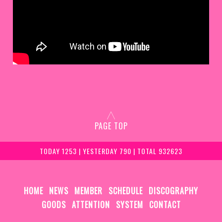
PAGE TOP
TODAY 1253 | YESTERDAY 790 | TOTAL 932623
HOME
NEWS
MEMBER
SCHEDULE
DISCOGRAPHY
GOODS
ATTENTION
SYSTEM
CONTACT