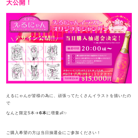
大公開！
えるにゃんが皆様の為に、頑張ってたくさんイラストを描いたの
で
なんと限定5本→
6本
に増量👶✨
ご購入希望の方は当日抽選会にご参加ください！