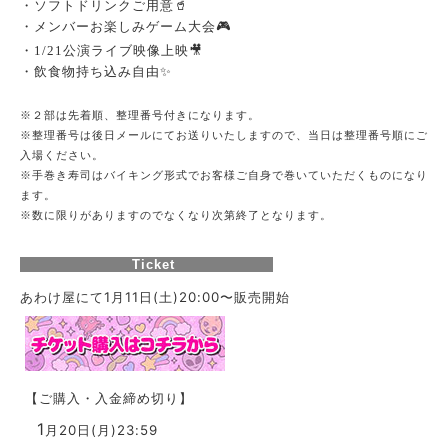
・ソフトドリンクご用意🥤
・メンバーお楽しみゲーム大会🎮
・1/21公演ライブ映像上映🎥
・飲食物持ち込み自由✨
※２部は先着順、整理番号付きになります。
※整理番号は後日メールにてお送りいたしますので、当日は整理番号順にご
入場ください。
※手巻き寿司はバイキング形式でお客様ご自身で巻いていただくものになり
ます。
※数に限りがありますのでなくなり次第終了となります。
Ticket
あわけ屋にて1月11日(土)20:00〜販売開始
【ご購入・入金締め切り】
1
月20日(月)23:59