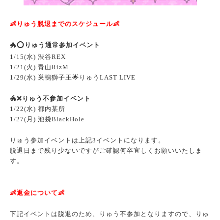
👶りゅう脱退までのスケジュール👶
🐲
⭕️りゅう通常参加イベント
1/15(水) 渋谷REX
1/21(火) 青山RizM
1/29(水) 巣鴨獅子王🌟りゅうLAST LIVE
🐲
❌りゅう不参加イベント
1/22(水) 都内某所
1/27(月) 池袋BlackHole
りゅう参加イベントは上記3イベントになります。
脱退日まで残り少ないですがご確認何卒宜しくお願いいたしま
す。
👶返金について👶
下記イベントは脱退のため、りゅう不参加となりますので、りゅ