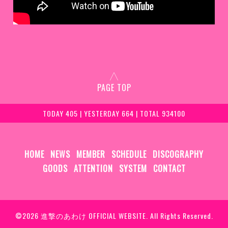
PAGE TOP
TODAY 405 | YESTERDAY 664 | TOTAL 934100
HOME
NEWS
MEMBER
SCHEDULE
DISCOGRAPHY
GOODS
ATTENTION
SYSTEM
CONTACT
©2026
進撃のあわけ OFFICIAL WEBSITE
. All Rights Reserved.