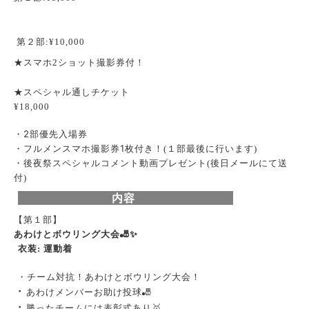
第２部
:¥10,000
スマホ
ショット撮影券付
★
2
！
スペシャル通しチケット
★
¥18,000
・2部優先入場券
・フルメンスマホ撮影券1枚付き！
(１部最後に行います)
・
後夜祭スペシャルコメント動画プレゼント(後日メールにて送
付)
内容
【第１部】
あわけとボウリング大会🎳✨
衣装
運動着
:
・チーム対抗！あわけとボウリング大会！
・
あわけメンバーお助け投球🎳
・
勝ったチームには表彰式あり🥇