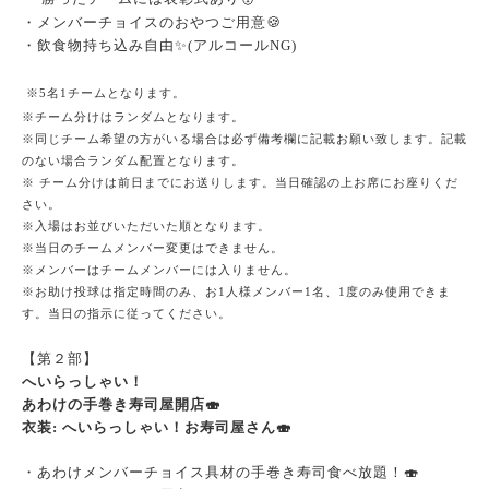
・メンバーチョイスのおやつご用意🍪
・飲食物持ち込み自由✨(アルコールNG)
※5名1チームとなります。
※チーム分けはランダムとなります。
※同じチーム希望の方がいる場合は必ず備考欄に記載お願い致します。記載
のない場合ランダム配置となります。
※ チーム分けは前日までにお送りします。当日確認の上お席にお座りくだ
さい。
※入場はお並びいただいた順となります。
※当日のチームメンバー変更はできません。
※メンバーはチームメンバーには入りません。
※お助け投球は指定時間のみ、お1人様メンバー1名、1度のみ使用できま
す。当日の指示に従ってください。
【第２部】
へいらっしゃい！
あわけの手巻き寿司屋開店🍣
衣装
へいらっしゃい！お寿司屋さん🍣
:
・あわけメンバーチョイス具材の手巻き寿司食べ放題！🍣