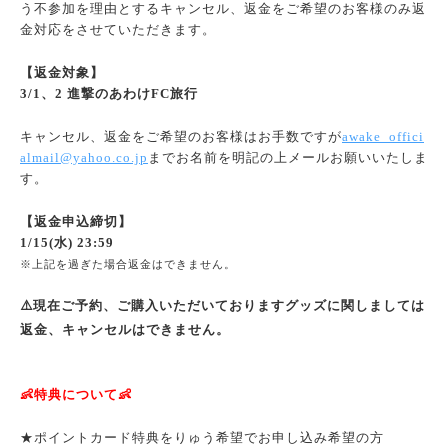
う不参加を理由とするキャンセル、返金をご希望のお客様のみ返
金対応をさせていただきます。
【返金対象】
3/1、2 進撃のあわけFC旅行
キャンセル、返金をご希望のお客様はお手数ですが
awake_offici
almail@yahoo.co.jp
までお名前を明記の上メールお願いいたしま
す。
【返金申込締切】
1/15(水) 23:59
※上記を過ぎた場合返金はできません。
⚠️現在ご予約、ご購入いただいておりますグッズに関しましては
返金、キャンセルはできません。
👶特典について👶
★ポイントカード特典をりゅう希望でお申し込み希望の方