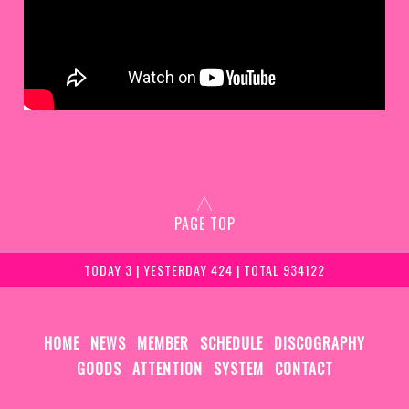
PAGE TOP
TODAY 3 | YESTERDAY 424 | TOTAL 934122
HOME
NEWS
MEMBER
SCHEDULE
DISCOGRAPHY
GOODS
ATTENTION
SYSTEM
CONTACT