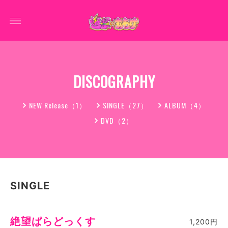
DISCOGRAPHY
NEW Release（1）
SINGLE（27）
ALBUM（4）
DVD（2）
SINGLE
絶望ぱらどっくす
1,200円