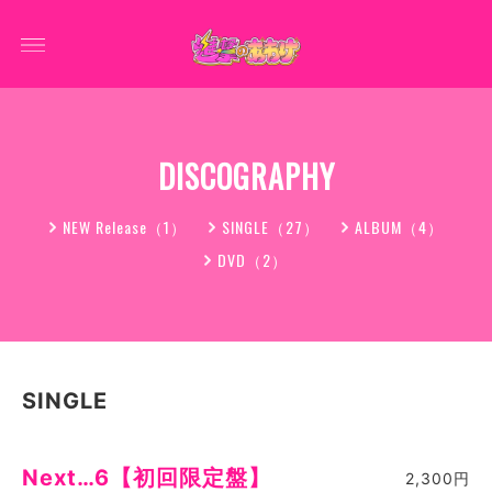
DISCOGRAPHY
NEW Release（1）
SINGLE（27）
ALBUM（4）
DVD（2）
SINGLE
Next…6【初回限定盤】
2,300円