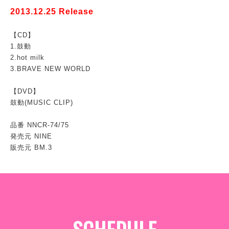
2013.12.25 Release
【CD】
1.鼓動
2.hot milk
3.BRAVE NEW WORLD
【DVD】
鼓動(MUSIC CLIP)
品番 NNCR-74/75
発売元 NINE
販売元 BM.3