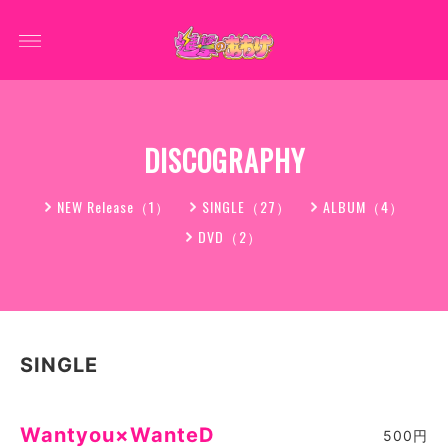
DISCOGRAPHY
NEW Release（1）
SINGLE（27）
ALBUM（4）
DVD（2）
SINGLE
Wantyou×WanteD
500円